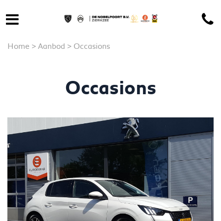
Home
>
Aanbod
>
Occasions
Occasions