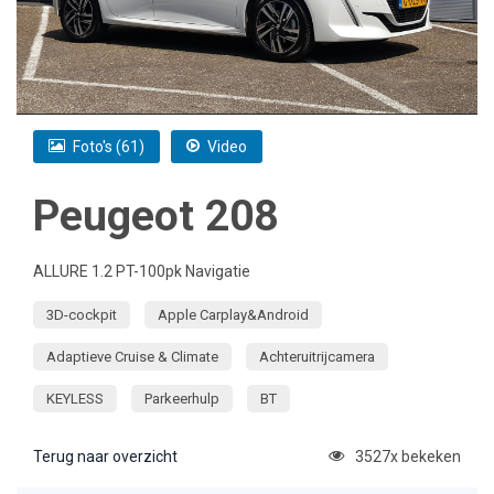
Foto's (61)
Video
Peugeot 208
ALLURE 1.2 PT-100pk Navigatie
3D-cockpit
Apple Carplay&Android
Adaptieve Cruise & Climate
Achteruitrijcamera
KEYLESS
Parkeerhulp
BT
Terug naar overzicht
3527x bekeken