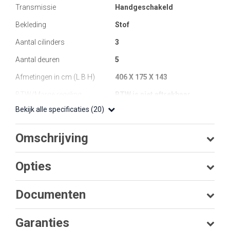
Transmissie
Handgeschakeld
Bekleding
Stof
Aantal cilinders
3
Aantal deuren
5
Afmetingen in cm (L B H)
406 X 175 X 143
BTW/Marge regeling
BTW is niet aftrekbaar
Bekijk alle specificaties (20)
Omschrijving
Opties
Documenten
Garanties