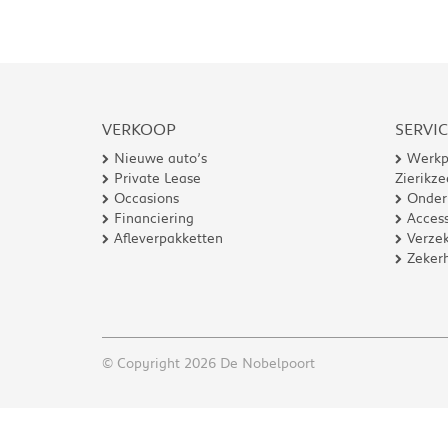
VERKOOP
SERVI
Nieuwe auto’s
Werkp
Private Lease
Zierikze
Occasions
Onder
Financiering
Access
Afleverpakketten
Verzek
Zeker
© Copyright 2026 De Nobelpoort