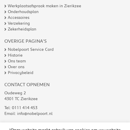
Werkplaatsafspraak maken in Zierikzee
Onderhoudsplan
Accessoires
Verzekering
Zekerheidsplan
OVERIGE PAGINA'S
Nobelpoort Service Card
Historie
Ons team
Over ons
Privacybeleid
CONTACT OPNEMEN
Oudeweg 2
4301 TC Zierikzee
Tel:
0111 414 453
Email:
info@nobelpoort.nl
‘Onze website maakt gebruik van cookies om uw website