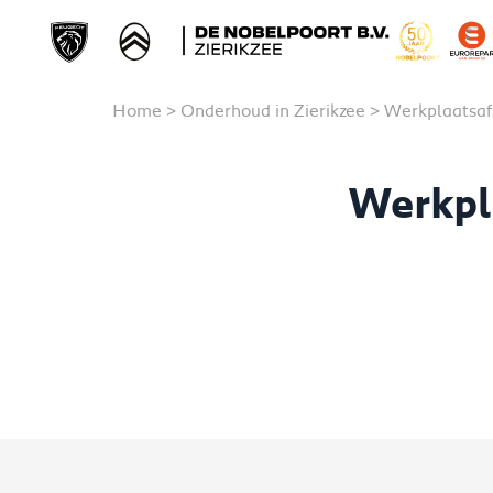
Home
>
Onderhoud in Zierikzee
>
Werkplaatsaf
Werkpl