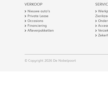
VERKOOP
SERVI
Nieuwe auto’s
Werkp
Private Lease
Zierikze
Occasions
Onder
Financiering
Access
Afleverpakketten
Verzek
Zeker
© Copyright 2026 De Nobelpoort