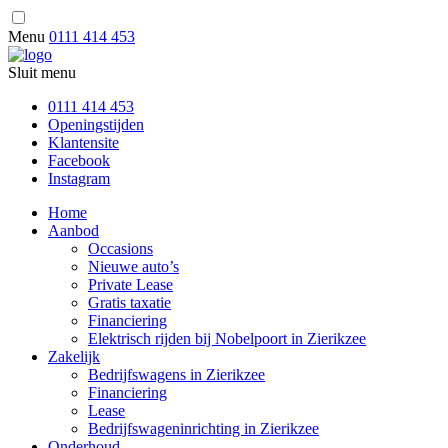
Menu
0111 414 453
Sluit menu
0111 414 453
Openingstijden
Klantensite
Facebook
Instagram
Home
Aanbod
Occasions
Nieuwe auto’s
Private Lease
Gratis taxatie
Financiering
Elektrisch rijden bij Nobelpoort in Zierikzee
Zakelijk
Bedrijfswagens in Zierikzee
Financiering
Lease
Bedrijfswageninrichting in Zierikzee
Onderhoud