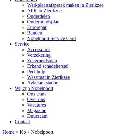
Werkplaatsafspraak maken in Zierikzee
APK in Zierikzee
Onderdelen
Onderhoudsplan
Eurorepar
Banden
Nobelpoort Service Card
Service
Accessoires
Verzekering
Zekerheidsplan
Erkend schadeherstel
Pechhulp
Wasstraat in Zierikzee
Avia tankstation
Wij zijn Nobelpoort
Ons team
Over ons
Vacatures
Magazine
Duurzaam
Contact
Home
>
Ko
>
Nobelpoort