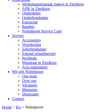
Werkplaatsafspraak maken in Zierikzee
APK in Zierikzee
Onderdelen
Onderhoudsplan
Eurorepar
Banden
Nobelpoort Service Card
Service
Accessoires
Verzekering
Zekerheidsplan
Erkend schadeherstel
Pechhulp
Wasstraat in Zierikzee
Avia tankstation
Wij zijn Nobelpoort
Ons team
Over ons
Vacatures
Magazine
Duurzaam
Contact
Home
>
Ko
>
Nobelpoort