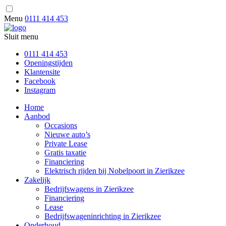
Menu
0111 414 453
Sluit menu
0111 414 453
Openingstijden
Klantensite
Facebook
Instagram
Home
Aanbod
Occasions
Nieuwe auto’s
Private Lease
Gratis taxatie
Financiering
Elektrisch rijden bij Nobelpoort in Zierikzee
Zakelijk
Bedrijfswagens in Zierikzee
Financiering
Lease
Bedrijfswageninrichting in Zierikzee
Onderhoud