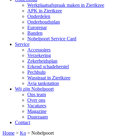
Werkplaatsafspraak maken in Zierikzee
APK in Zierikzee
Onderdelen
Onderhoudsplan
Eurorepar
Banden
Nobelpoort Service Card
Service
Accessoires
Verzekering
Zekerheidsplan
Erkend schadeherstel
Pechhulp
Wasstraat in Zierikzee
Avia tankstation
Wij zijn Nobelpoort
Ons team
Over ons
Vacatures
Magazine
Duurzaam
Contact
Home
>
Ko
>
Nobelpoort