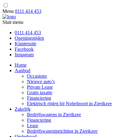
Menu
0111 414 453
Sluit menu
0111 414 453
Openingstijden
Klantensite
Facebook
Instagram
Home
Aanbod
Occasions
Nieuwe auto’s
Private Lease
Gratis taxatie
Financiering
Elektrisch rijden bij Nobelpoort in Zierikzee
Zakelijk
Bedrijfswagens in Zierikzee
Financiering
Lease
Bedrijfswageninrichting in Zierikzee
Onderhoud