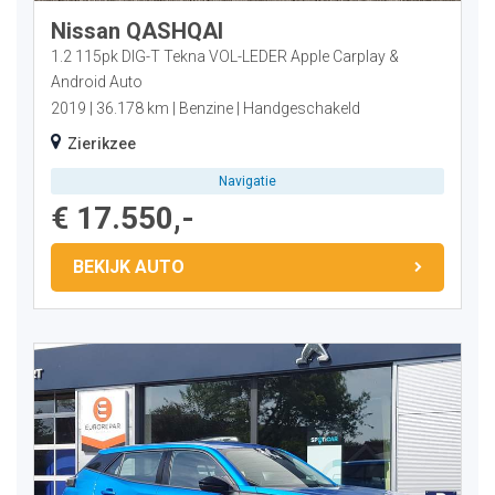
Nissan QASHQAI
1.2 115pk DIG-T Tekna VOL-LEDER Apple Carplay &
Android Auto
2019
36.178 km
Benzine
Handgeschakeld
Zierikzee
Navigatie
€ 17.550,-
BEKIJK AUTO