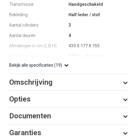
Transmissie
Handgeschakeld
Bekleding
Half leder / stof
Aantal cilinders
3
Aantal deuren
4
Afmetingen in cm (L B H)
430 X 177 X 155
BTW/Marge regeling
BTW is aftrekbaar
Bekijk alle specificaties (19)
Omschrijving
Opties
Documenten
Garanties