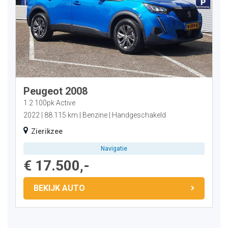
Peugeot 2008
1.2 100pk Active
2022
88.115 km
Benzine
Handgeschakeld
Zierikzee
Navigatie
€ 17.500,-
BEKIJK AUTO