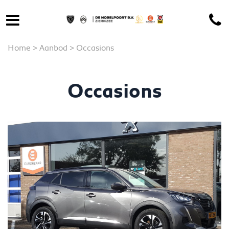
Home
>
Aanbod
>
Occasions
Occasions