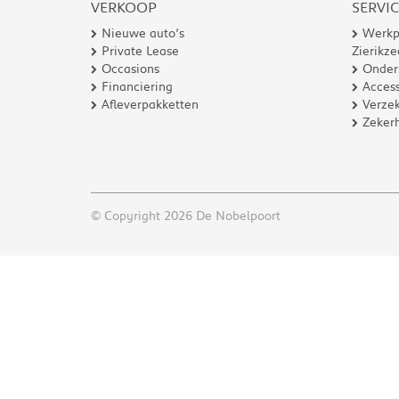
VERKOOP
SERVI
Nieuwe auto’s
Werkp
Private Lease
Zierikze
Occasions
Onder
Financiering
Access
Afleverpakketten
Verzek
Zeker
© Copyright 2026 De Nobelpoort