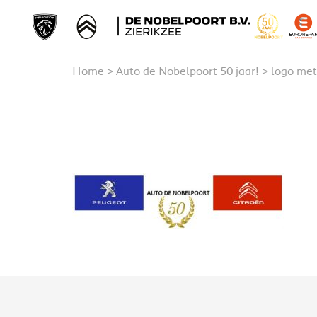
Home
>
Auto de Nobelpoort 50 jaar!
>
logo met