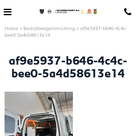
Home
>
Bedrijfswageninrichting
>
af9e5937-b646-4c4c-
bee0-5a4d58613e14
af9e5937-b646-4c4c-
bee0-5a4d58613e14