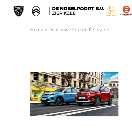
Home
>
De nieuwe Citroën Ë-C3
>
c3