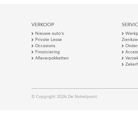
VERKOOP
SERVI
Nieuwe auto’s
Werkp
Private Lease
Zierikze
Occasions
Onder
Financiering
Access
Afleverpakketten
Verzek
Zeker
© Copyright 2026 De Nobelpoort