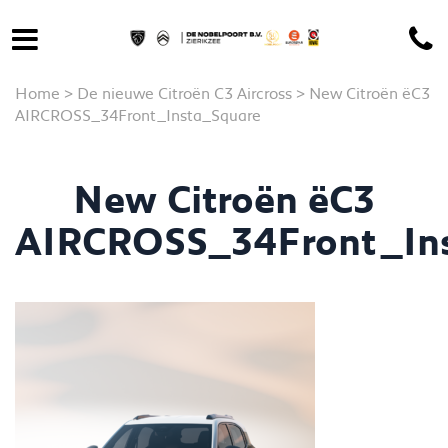
Home
>
De nieuwe Citroën C3 Aircross
>
New Citroën ëC3
AIRCROSS_34Front_Insta_Square
New Citroën ëC3
AIRCROSS_34Front_Ins