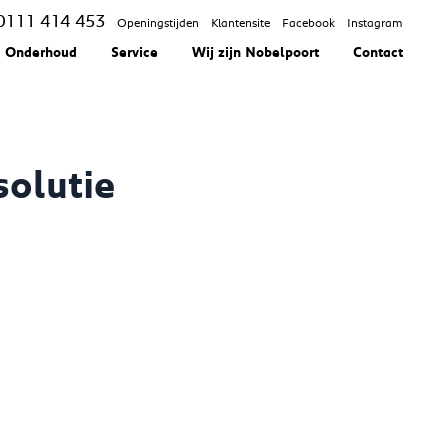
0111 414 453
Openingstijden
Klantensite
Facebook
Instagram
Onderhoud
Service
Wij zijn Nobelpoort
Contact
olutie