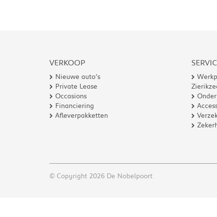
VERKOOP
SERVI
Nieuwe auto’s
Werkp
Private Lease
Zierikze
Occasions
Onder
Financiering
Access
Afleverpakketten
Verzek
Zeker
© Copyright 2026 De Nobelpoort