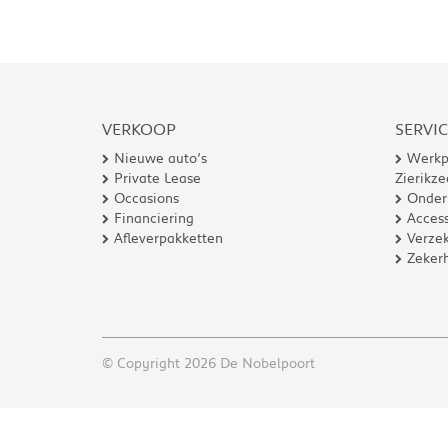
VERKOOP
SERVI
Nieuwe auto’s
Werkp
Private Lease
Zierikze
Occasions
Onder
Financiering
Access
Afleverpakketten
Verzek
Zeker
© Copyright 2026 De Nobelpoort