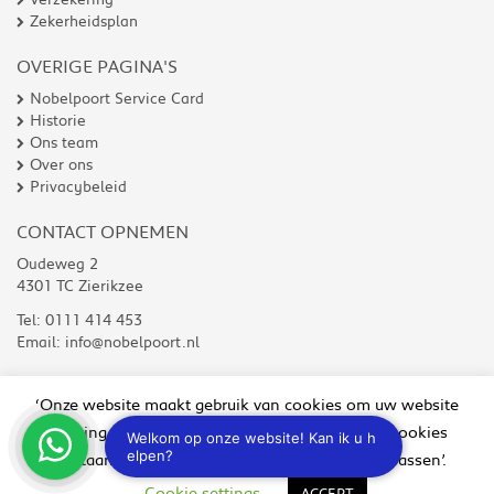
Zekerheidsplan
OVERIGE PAGINA'S
Nobelpoort Service Card
Historie
Ons team
Over ons
Privacybeleid
CONTACT OPNEMEN
Oudeweg 2
4301 TC Zierikzee
Tel:
0111 414 453
Email:
info@nobelpoort.nl
‘Onze website maakt gebruik van cookies om uw website
ervaring te verbeteren. Wilt u niet alle soorten cookies
© Copyright 2026 De Nobelpoort
toestaan, klik dan op ‘Cookie instellingen aanpassen’.
Disclaimer
Algemene voorwaarden
Cookies
Cookie settings
ACCEPT