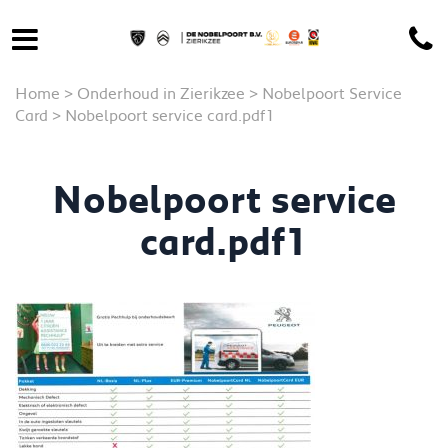
Home
>
Onderhoud in Zierikzee
>
Nobelpoort Service
Card
>
Nobelpoort service card.pdf1
Nobelpoort service
card.pdf1