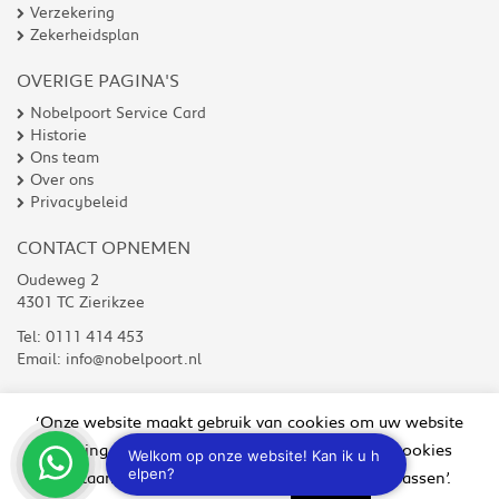
Verzekering
Zekerheidsplan
OVERIGE PAGINA'S
Nobelpoort Service Card
Historie
Ons team
Over ons
Privacybeleid
CONTACT OPNEMEN
Oudeweg 2
4301 TC Zierikzee
Tel:
0111 414 453
Email:
info@nobelpoort.nl
‘Onze website maakt gebruik van cookies om uw website
ervaring te verbeteren. Wilt u niet alle soorten cookies
© Copyright 2026 De Nobelpoort
toestaan, klik dan op ‘Cookie instellingen aanpassen’.
Disclaimer
Algemene voorwaarden
Cookies