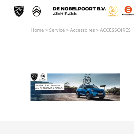
Home
>
Service
>
Accessoires
>
ACCESSOIRES