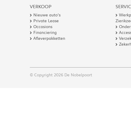
VERKOOP
SERVI
Nieuwe auto’s
Werkp
Private Lease
Zierikze
Occasions
Onder
Financiering
Access
Afleverpakketten
Verzek
Zeker
© Copyright 2026 De Nobelpoort