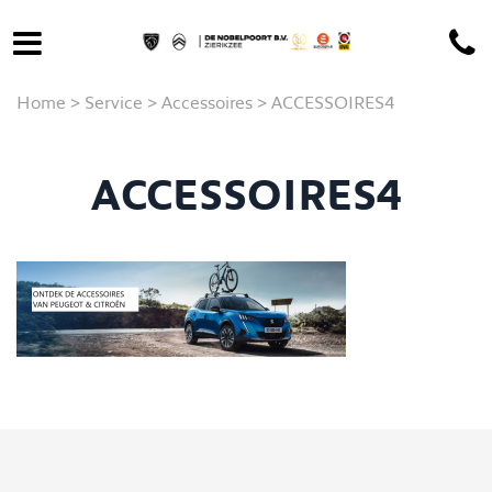
Home
>
Service
>
Accessoires
>
ACCESSOIRES4
ACCESSOIRES4