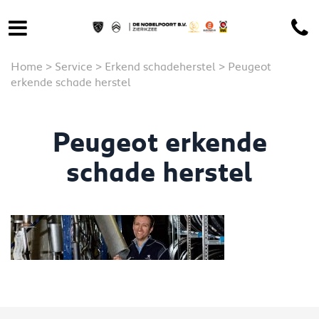
Home
>
Service
>
Erkend schadeherstel
>
Peugeot
erkende schade herstel
Peugeot erkende
schade herstel