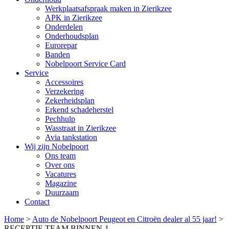
Werkplaatsafspraak maken in Zierikzee
APK in Zierikzee
Onderdelen
Onderhoudsplan
Eurorepar
Banden
Nobelpoort Service Card
Service
Accessoires
Verzekering
Zekerheidsplan
Erkend schadeherstel
Pechhulp
Wasstraat in Zierikzee
Avia tankstation
Wij zijn Nobelpoort
Ons team
Over ons
Vacatures
Magazine
Duurzaam
Contact
Home
>
Auto de Nobelpoort Peugeot en Citroën dealer al 55 jaar!
>
RECEPTIE TEAM BINNEN-1