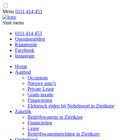
Menu
0111 414 453
Sluit menu
0111 414 453
Openingstijden
Klantensite
Facebook
Instagram
Home
Aanbod
Occasions
Nieuwe auto’s
Private Lease
Gratis taxatie
Financiering
Elektrisch rijden bij Nobelpoort in Zierikzee
Zakelijk
Bedrijfswagens in Zierikzee
Financiering
Lease
Bedrijfswageninrichting in Zierikzee
Onderhoud