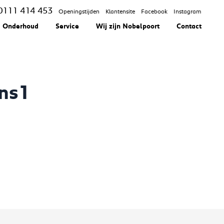
0111 414 453
Openingstijden
Klantensite
Facebook
Instagram
Onderhoud
Service
Wij zijn Nobelpoort
Contact
ens1