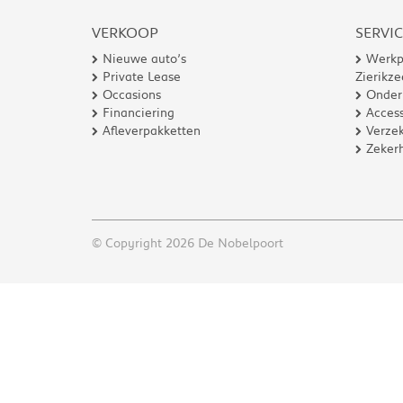
VERKOOP
SERVI
Nieuwe auto’s
Werkp
Private Lease
Zierikze
Occasions
Onder
Financiering
Access
Afleverpakketten
Verzek
Zeker
© Copyright 2026 De Nobelpoort