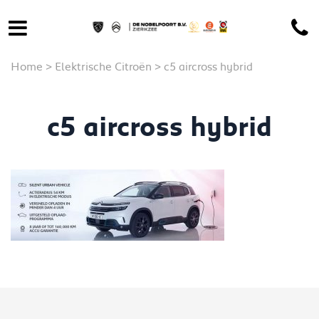
Home
>
Elektrische Citroën
>
c5 aircross hybrid
c5 aircross hybrid